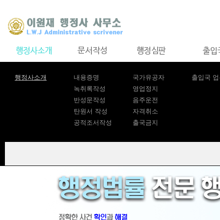
행정사소개
내용증명
국가유공자
출입국 
녹취록작성
영업정지
반성문작성
음주운전
탄원서 작성
자격취소
공적조서작성
출국금지